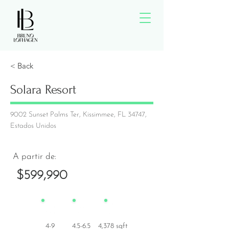
< Back
Solara Resort
9002 Sunset Palms Ter, Kissimmee, FL 34747,
Estados Unidos
A partir de:
$599,990
4-9
4.5-6.5
4,378 sqft