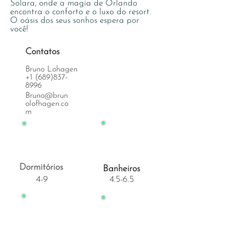
Solara, onde a magia de Orlando
encontra o conforto e o luxo do resort.
O oásis dos seus sonhos espera por
você!
Contatos
Bruno Lohagen
+1 (689)837-
8996
Bruno@brun
olofhagen.co
m
Dormitórios
Banheiros
4-9
4.5-6.5